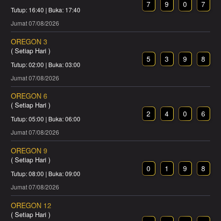
7
9
0
7
Tutup: 16:40 | Buka: 17:40
Jumat 07/08/2026
OREGON 3
( Setiap Hari )
5
3
9
8
Tutup: 02:00 | Buka: 03:00
Jumat 07/08/2026
OREGON 6
( Setiap Hari )
2
4
0
6
Tutup: 05:00 | Buka: 06:00
Jumat 07/08/2026
OREGON 9
( Setiap Hari )
0
1
9
8
Tutup: 08:00 | Buka: 09:00
Jumat 07/08/2026
OREGON 12
( Setiap Hari )