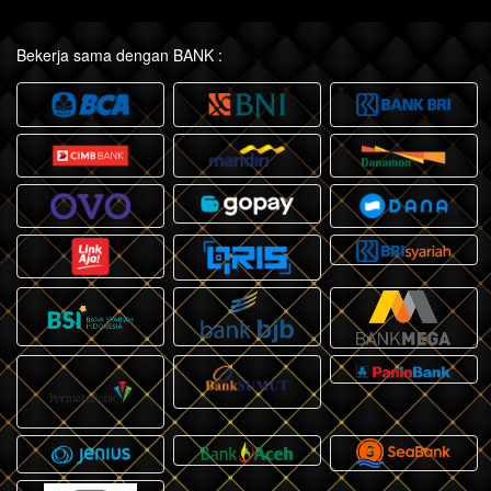
Bekerja sama dengan BANK :