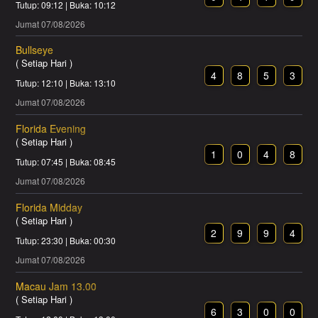
Tutup: 09:12 | Buka: 10:12
Jumat 07/08/2026
Bullseye
( Setiap Hari )
4
8
5
3
Tutup: 12:10 | Buka: 13:10
Jumat 07/08/2026
Florida Evening
( Setiap Hari )
1
0
4
8
Tutup: 07:45 | Buka: 08:45
Jumat 07/08/2026
Florida Midday
( Setiap Hari )
2
9
9
4
Tutup: 23:30 | Buka: 00:30
Jumat 07/08/2026
Macau Jam 13.00
( Setiap Hari )
6
3
0
0