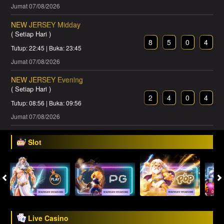
Jumat 07/08/2026
NEW JERSEY Midday
( Setiap Hari )
8
5
0
4
Tutup: 22:45 | Buka: 23:45
Jumat 07/08/2026
NEW JERSEY Evening
( Setiap Hari )
2
4
0
4
Tutup: 08:56 | Buka: 09:56
Jumat 07/08/2026
Slot
Live Casino