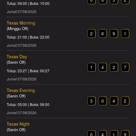
Tutup: 09:00 | Buka: 10:00
Jumat 07/08/2026
Texas Morning
(Minggu Off)
2
6
9
1
Tutup: 21:00 | Buka: 22:00
Jumat 07/08/2026
Texas Day
(Senin Off)
1
4
2
7
Tutup: 23:27 | Buka: 00:27
Jumat 07/08/2026
Texas Evening
(Senin Off)
3
0
4
2
Tutup: 05:00 | Buka: 06:00
Jumat 07/08/2026
Texas Night
(Senin Off)
0
4
1
9