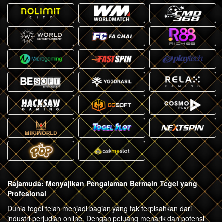
Rajamuda: Menyajikan Pengalaman Bermain Togel yang
Profesional
Dunia togel telah menjadi bagian yang tak terpisahkan dari
industri perjudian online. Dengan peluang menarik dan potensi