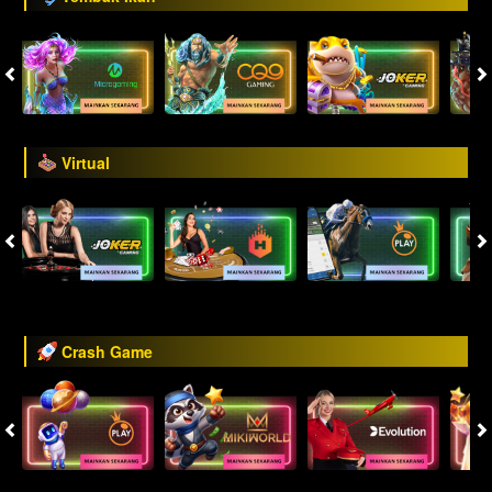
Virtual
Crash Game