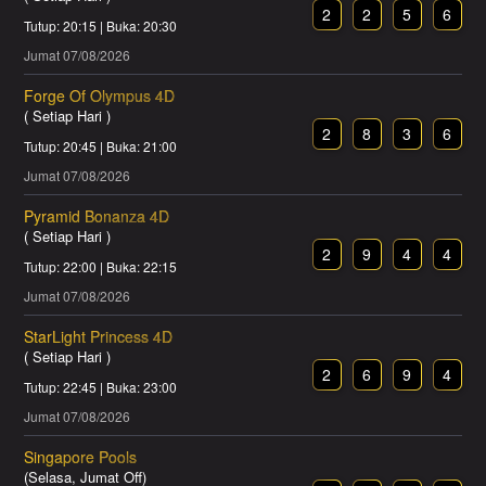
2
2
5
6
Tutup: 20:15 | Buka: 20:30
Jumat 07/08/2026
Forge Of Olympus 4D
( Setiap Hari )
2
8
3
6
Tutup: 20:45 | Buka: 21:00
Jumat 07/08/2026
Pyramid Bonanza 4D
( Setiap Hari )
2
9
4
4
Tutup: 22:00 | Buka: 22:15
Jumat 07/08/2026
StarLight Princess 4D
( Setiap Hari )
2
6
9
4
Tutup: 22:45 | Buka: 23:00
Jumat 07/08/2026
Singapore Pools
(Selasa, Jumat Off)