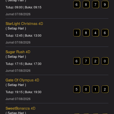
6
8
7
9
Tutup: 09:00 | Buka: 09:15
Jumat 07/08/2026
StarLight Christmas 4D
( Setiap Hari )
1
8
4
6
Tutup: 12:45 | Buka: 13:00
Jumat 07/08/2026
Sugar Rush 4D
( Setiap Hari )
6
7
2
0
Tutup: 17:15 | Buka: 17:30
Jumat 07/08/2026
Gate Of Olympus 4D
( Setiap Hari )
5
0
1
2
Tutup: 19:15 | Buka: 19:30
Jumat 07/08/2026
SweetBonanza 4D
( Setiap Hari )