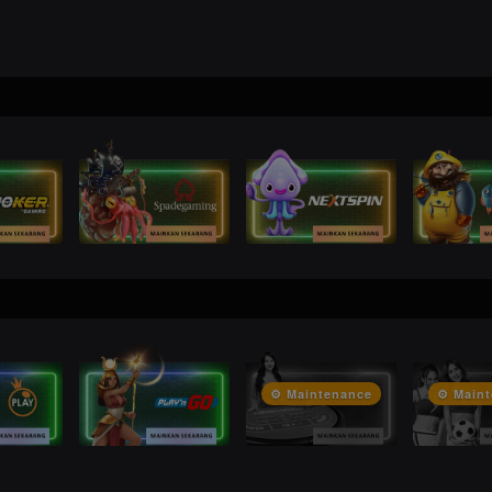
⚙ Maintenance
⚙ Main