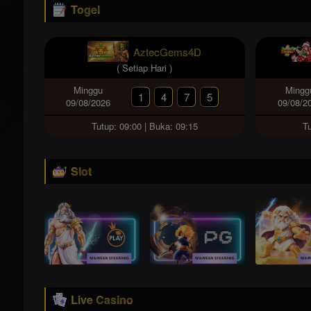
Togel
AztecGems4D
( Setiap Hari )
Minggu
Mingg
1
4
7
5
09/08/2026
09/08/2
Tutup: 09:00 | Buka: 09:15
Tu
Slot
Live Casino