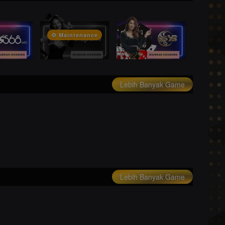
⚙ Maintenance
Lebih Banyak Game
Lebih Banyak Game