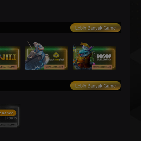
Lebih Banyak Game
Lebih Banyak Game
tenance