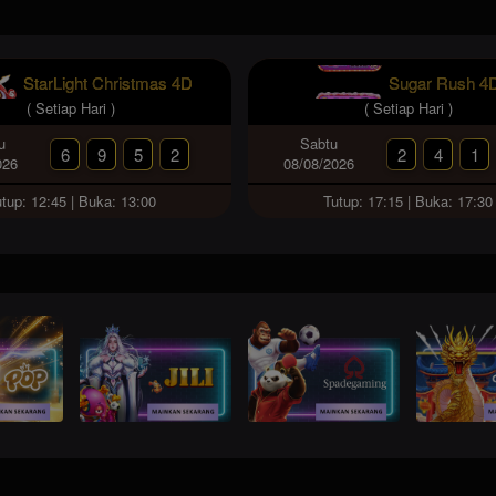
StarLight Christmas 4D
Sugar Rush 4
( Setiap Hari )
( Setiap Hari )
u
Sabtu
6
9
5
2
2
4
1
026
08/08/2026
tup: 12:45 | Buka: 13:00
Tutup: 17:15 | Buka: 17:30