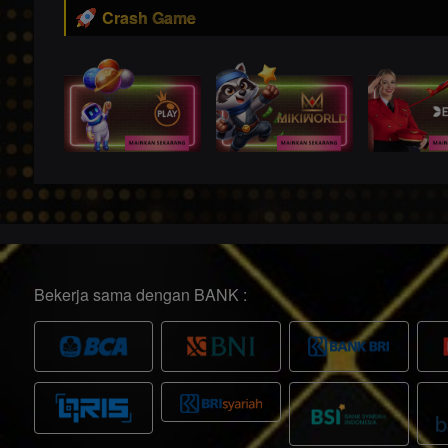
Crash Game
Bekerja sama dengan BANK :