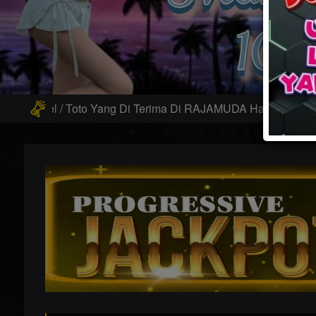
gel / Toto Yang Di Terima Di RAJAMUDA Hanya IP Indonesia, I